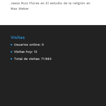
Jesús Ruiz Flores
en
El estudio de la religión en
Max Weber
Visitas
Usuarios online:
0
Visitas hoy:
12
Total de visitas:
71.983