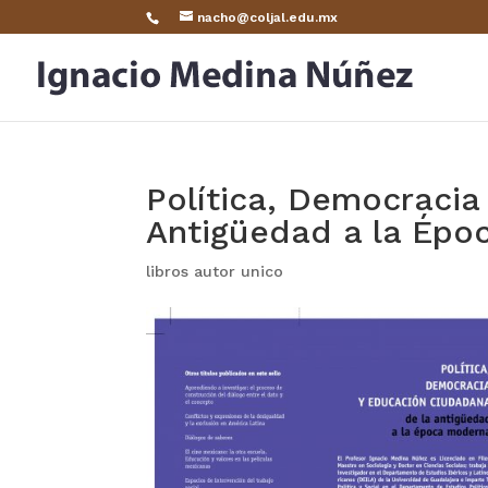
nacho@coljal.edu.mx
Política, Democracia
Antigüedad a la Épo
libros autor unico