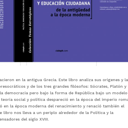
cieron en la antigua Grecia. Este libro analiza sus orígenes y l
esocráticos y de los tres grandes filósofos: Sócrates, Platón y
a la democracia pero bajo la forma de República bajo un modelo
 teoría social y política despareció en la época del imperio ro
eció en la época moderna del renacimiento y renació también el
 libro nos lleva a un periplo alrededor de la Política y la
nsadores del siglo XVIII.